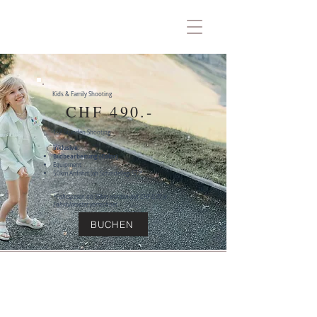
Kids & Family Shooting
CHF 490.-
1-2 Stunden Shooting
inklusive
:
Bildbearbeitu
ng (Color)
Equipment
50km Anfahrt (ab Schindellegi SZ)*
*Fahrspesen ab 50km werden mit CHF 0,70 je
Fahrkilometer verrechnet.
BUCHEN
Address